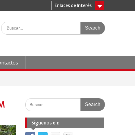
Enlaces de Interés
Search
for:
ontactos
Search
AM
for:
Siguenos en: