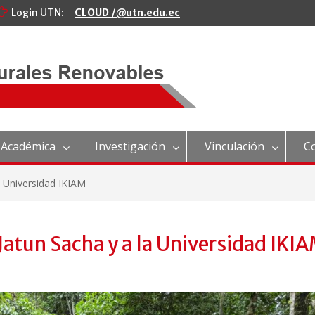
Login UTN:
CLOUD /@utn.edu.ec
 Académica
Investigación
Vinculación
C
a Universidad IKIAM
 Jatun Sacha y a la Universidad IKI