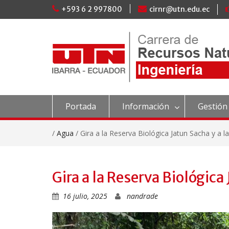
Skip
+593 6 2 997800
cirnr@utn.edu.ec
to
content
Portada
Información
Gestión
/
Agua
/
Gira a la Reserva Biológica Jatun Sacha y a l
Gira a la Reserva Biológica
16 julio, 2025
nandrade