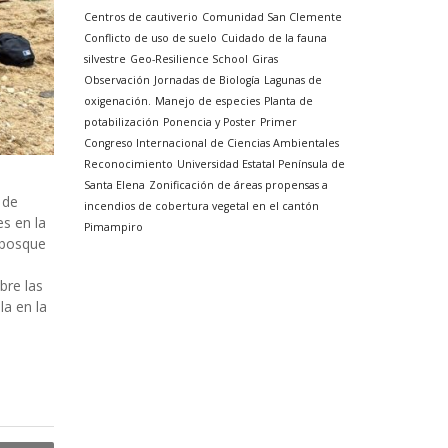
Centros de cautiverio
Comunidad San Clemente
Conflicto de uso de suelo
Cuidado de la fauna
silvestre
Geo-Resilience School
Giras
Observación
Jornadas de Biología
Lagunas de
oxigenación.
Manejo de especies
Planta de
potabilización
Ponencia y Poster
Primer
Congreso Internacional de Ciencias Ambientales
Reconocimiento
Universidad Estatal Península de
Santa Elena
Zonificación de áreas propensas a
 de
incendios de cobertura vegetal en el cantón
s en la
Pimampiro
 bosque
bre las
la en la