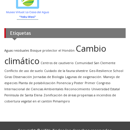
Etiquetas
Cambio
Aguas residuales
Bosque protector el Hondón
climático
Centros de cautiverio
Comunidad San Clemente
Conflicto de uso de suelo
Cuidado de la fauna silvestre
Geo-Resilience School
Giras Observación
Jornadas de Biología
Lagunas de oxigenación.
Manejo de
especies
Planta de potabilización
Ponencia y Poster
Primer Congreso
Internacional de Ciencias Ambientales
Reconocimiento
Universidad Estatal
Península de Santa Elena
Zonificación de áreas propensas a incendios de
cobertura vegetal en el cantón Pimampiro