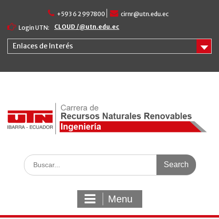
Skip
+593 6 2 997800
cirnr@utn.edu.ec
to
content
CLOUD /@utn.edu.ec
Login UTN:
Enlaces de Interés
Search
for:
Menu