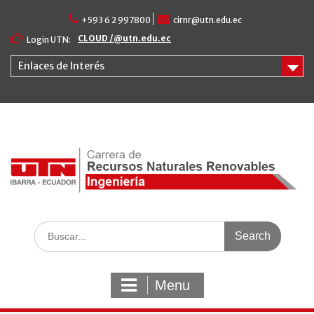
Skip
+593 6 2 997800
cirnr@utn.edu.ec
to
content
CLOUD /@utn.edu.ec
Login UTN:
Enlaces de Interés
Search
for:
Menu