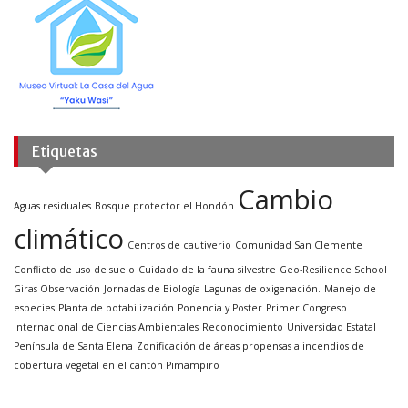
Etiquetas
Cambio
Aguas residuales
Bosque protector el Hondón
climático
Centros de cautiverio
Comunidad San Clemente
Conflicto de uso de suelo
Cuidado de la fauna silvestre
Geo-Resilience School
Giras Observación
Jornadas de Biología
Lagunas de oxigenación.
Manejo de
especies
Planta de potabilización
Ponencia y Poster
Primer Congreso
Internacional de Ciencias Ambientales
Reconocimiento
Universidad Estatal
Península de Santa Elena
Zonificación de áreas propensas a incendios de
cobertura vegetal en el cantón Pimampiro